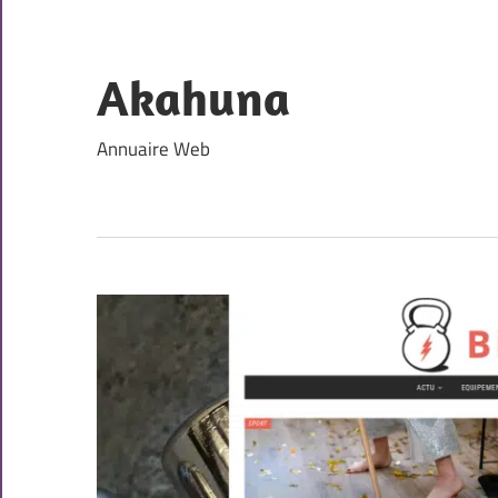
Skip
to
content
Akahuna
Annuaire Web